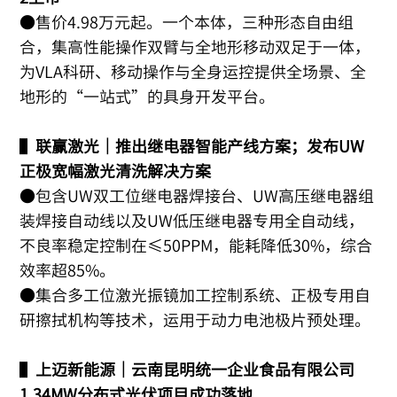
●售价4.98万元起。一个本体，三种形态自由组
合，集高性能操作双臂与全地形移动双足于一体，
为VLA科研、移动操作与全身运控提供全场景、全
地形的“一站式”的具身开发平台。
▌
联赢激光｜推出继电器智能产线方案；发布UW
正极宽幅激光清洗解决方案
●包含UW双工位继电器焊接台、UW高压继电器组
装焊接自动线以及UW低压继电器专用全自动线，
不良率稳定控制在≤50PPM，能耗降低30%，综合
效率超85%。
●集合多工位激光振镜加工控制系统、正极专用自
研擦拭机构等技术，运用于动力电池极片预处理。
▌
上迈新能源｜云南昆明统一企业食品有限公司
1.34MW分布式光伏项目成功落地