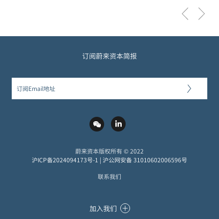
订阅蔚来资本简报
蔚来资本版权所有 © 2022
沪ICP备2024094173号-1
|
沪公网安备 31010602006596号
联系我们
加入我们