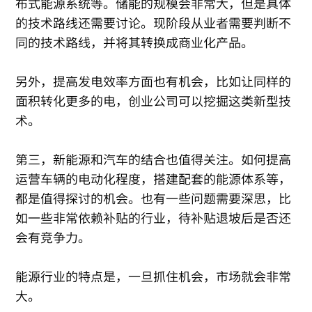
布式能源系统等。储能的规模会非常大，但是具体
的技术路线还需要讨论。现阶段从业者需要判断不
同的技术路线，并将其转换成商业化产品。
另外，提高发电效率方面也有机会，比如让同样的
面积转化更多的电，创业公司可以挖掘这类新型技
术。
第三，新能源和汽车的结合也值得关注。如何提高
运营车辆的电动化程度，搭建配套的能源体系等，
都是值得探讨的机会。也有一些问题需要深思，比
如一些非常依赖补贴的行业，待补贴退坡后是否还
会有竞争力。
能源行业的特点是，一旦抓住机会，市场就会非常
大。