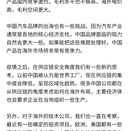
产品国内竞争激烈，毛利水平也不够高，海外电价
高，毛利空间更大。
中国汽车品牌的出海也有一些挑战。因为汽车产业
通常是各地的核心经济支柱，中国品牌面临的阻力
自然会更大一些。如果能把这些难题处理好，中国
产品在海外市场将非常有竞争力。
疫情之后，在供应链安全角度我们有一些新的思
考。以前中国被认为是世界工厂，现在供应链的集
中度会降低，呈现区域化趋势。很多中国公司都在
从供应链的角度考虑如何在海外布局，主要经济体
也会要求企业在当地组织一些生产。
另外，对于海外的技术公司，我们也一直在考察，
最近有一些确定的投资项目。欧洲、美国都有一些