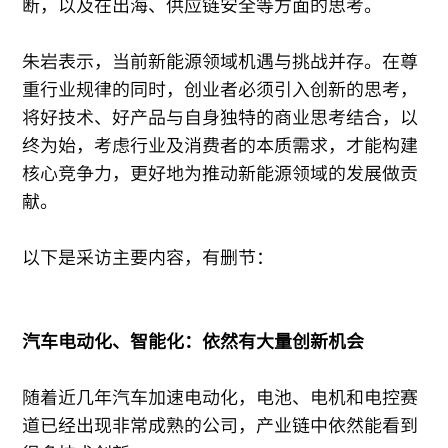
断，以及在出海、供应链安全等方面的思考。
朱岩表示，当前新能源领域机遇与挑战并存。在尊
重行业规律的同时，创业者必须引入创新的思考，
将好技术、好产品与自身独特的商业思考结合，以
终为始，考虑行业及消费者的本质需求，才能构建
核心竞争力，更好地为推动新能源领域的发展做贡
献。
以下是采访主要内容，有删节：
汽车电动化、智能化：依然有大量创新机会
随着近几年汽车加速电动化，电池、电机和电控赛
道已经出现非常成熟的公司，产业链中依然能看到